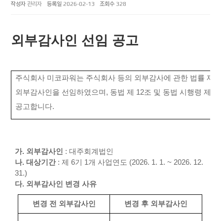
작성자
관리자
등록일
2026-02-13
조회수
328
외부감사인 선임 공고
주식회사 미코파워는 주식회사 등의 외부감사에 관한 법률 제
1
외부감사인을 선임하였으며
,
동법 제
12
조 및 동법 시행령 제
18
공고합니다
.
가
.
외부감사인
:
대주회계법인
나
.
대상기간
:
제
6
기
1
개 사업연도
(2026. 1. 1. ~ 2026. 12.
31.)
다
.
외부감사인 변경 사유
변경 전 외부감사인
변경 후 외부감사인