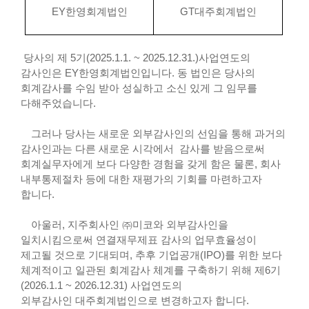
EY
한영회계법인
GT
대주회계법인
당사의 제
5
기
(2025.1.1. ~ 2025.12.31.)
사업연도의
감사인은
EY
한영회계법인입니다
.
동 법인은 당사의
회계감사를 수임 받아 성실하고 소신 있게 그 임무를
다해주었습니다
.
그러나 당사는 새로운 외부감사인의 선임을 통해 과거의
감사인과는 다른 새로운 시각에서 감사를 받음으로써
회계실무자에게 보다 다양한 경험을 갖게 함은 물론
,
회사
내부통제절차 등에 대한 재평가의 기회를 마련하고자
합니다
.
아울러
,
지주회사인 ㈜미코와 외부감사인을
일치시킴으로써 연결재무제표 감사의 업무효율성이
제고될 것으로 기대되며
,
추후 기업공개
(IPO)
를 위한 보다
체계적이고 일관된 회계감사 체계를 구축하기 위해 제
6
기
(2026.1.1 ~ 2026.12.31)
사업연도의
외부감사인 대주회계법인으로 변경하고자 합니다
.