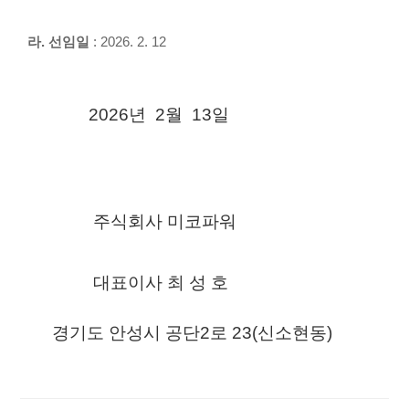
라
.
선임일
: 2026. 2. 12
2026
년
2
월
13
일
주식회사 미코파워
대표이사 최 성 호
경기도 안성시 공단
2
로
23(
신소현동
)