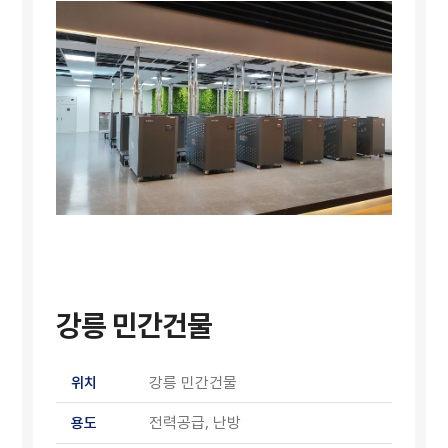
강릉 민간건물
강릉 민간건물
위치
전력공급, 난방
용도